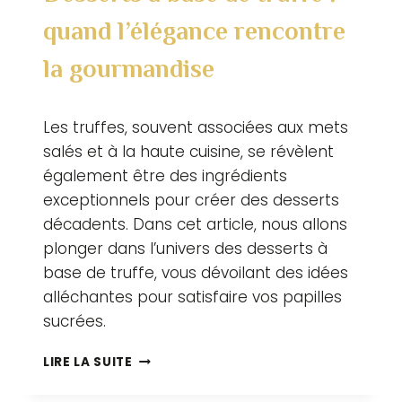
quand l’élégance rencontre
la gourmandise
Par
28 septembre 2023
Les truffes, souvent associées aux mets
adlertruffes.com
salés et à la haute cuisine, se révèlent
également être des ingrédients
exceptionnels pour créer des desserts
décadents. Dans cet article, nous allons
plonger dans l’univers des desserts à
base de truffe, vous dévoilant des idées
alléchantes pour satisfaire vos papilles
sucrées.
DESSERTS
LIRE LA SUITE
À
BASE