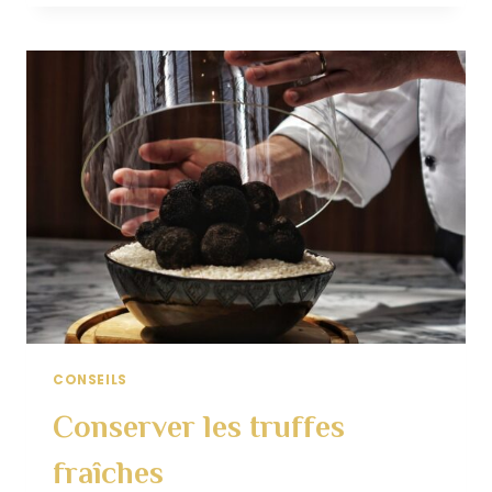
CHAMPIGNONS
SAUVAGES
EN
RESTAURATION
CONSEILS
Conserver les truffes
fraîches