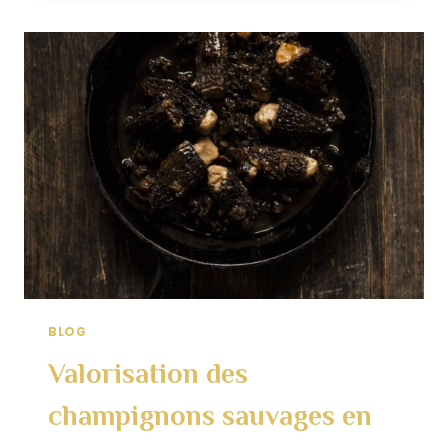
DE
TRUFFE
:
QUAND
L’ÉLÉGANCE
RENCONTRE
LA
GOURMANDISE
BLOG
Valorisation des
champignons sauvages en