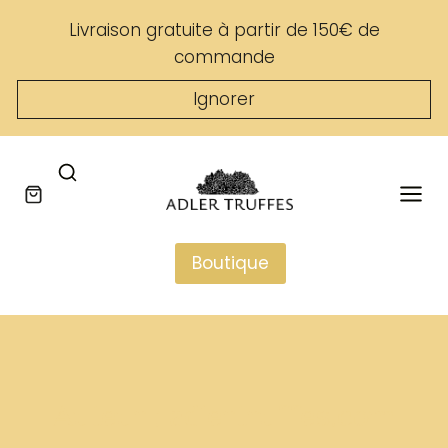
Skip
Livraison gratuite à partir de 150€ de
to
commande
content
Ignorer
Boutique
Auteur : adlertruffes.com