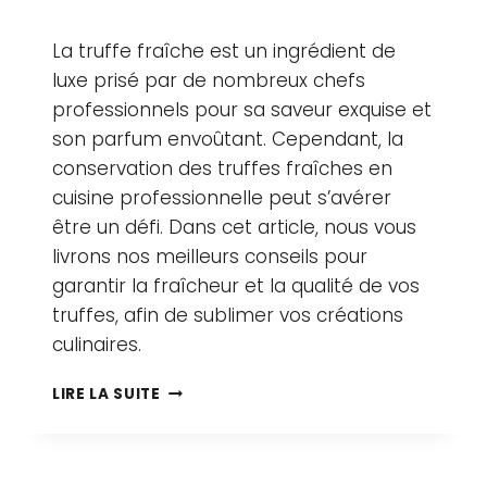
Par
26 septembre 2023
La truffe fraîche est un ingrédient de
adlertruffes.com
luxe prisé par de nombreux chefs
professionnels pour sa saveur exquise et
son parfum envoûtant. Cependant, la
conservation des truffes fraîches en
cuisine professionnelle peut s’avérer
être un défi. Dans cet article, nous vous
livrons nos meilleurs conseils pour
garantir la fraîcheur et la qualité de vos
truffes, afin de sublimer vos créations
culinaires.
CONSERVER
LIRE LA SUITE
LES
TRUFFES
FRAÎCHES